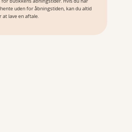
 for butikkens åbningstider. Hvis du har
fhente uden for åbningstiden, kan du altid
 at lave en aftale.