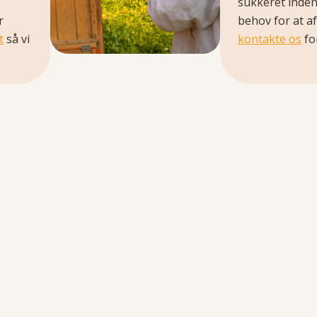
sukkeret inden
r
behov for at a
t
så vi
kontakte os
for