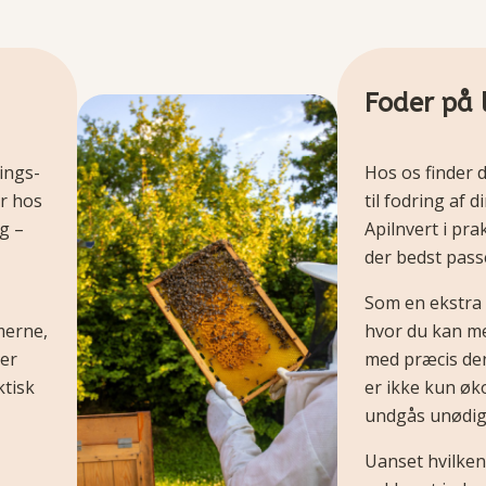
Foder på 
ings-
Hos os finder 
r hos
til fodring af 
ug –
Apilnvert i pr
der bedst passer
Som en ekstra 
merne,
hvor du kan m
ver
med præcis den
ktisk
er ikke kun øk
undgås unødig
Uanset hvilken 