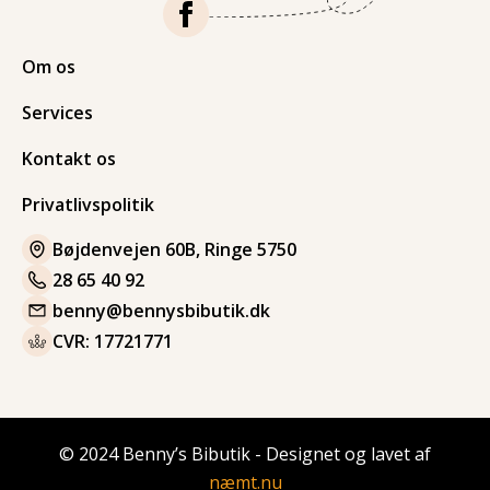
Om os
Services
Kontakt os
Privatlivspolitik
Bøjdenvejen 60B, Ringe 5750
28 65 40 92
benny@bennysbibutik.dk
CVR: 17721771
© 2024 Benny’s Bibutik - Designet og lavet af
næmt.nu