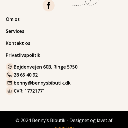
Om os
Services
Kontakt os
Privatlivspolitik
Bøjdenvejen 60B, Ringe 5750
28 65 40 92
benny@bennysbibutik.dk
CVR: 17721771
© 2024 Benny’s Bibutik - Designet og lavet af
næmt.nu